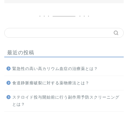
ホーム
メニュー
救急・集中治療
最近の投稿
循環器
緊急性の高い高カリウム血症の治療薬とは？
呼吸器
食道静脈瘤破裂に対する薬物療法とは？
腎臓・電解質
ステロイド投与開始前に行う副作用予防スクリーニング
血液
とは？
周術期