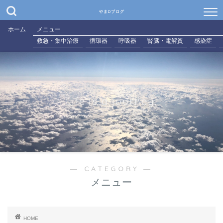
やまDブログ
ホーム
メニュー
救急・集中治療
循環器
呼吸器
腎臓・電解質
感染症
Life is a journey.
― CATEGORY ―
メニュー
HOME